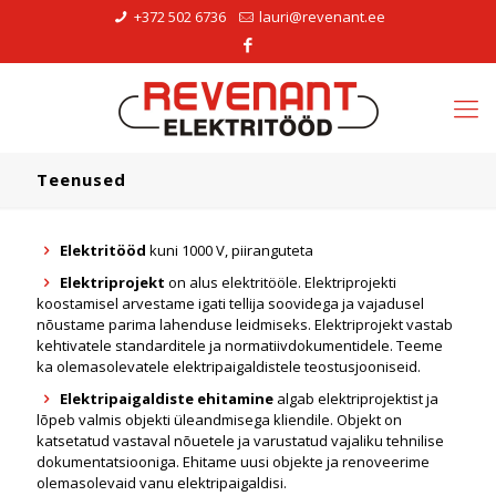
+372 502 6736
lauri@revenant.ee
Teenused
Elektritööd
kuni 1000 V, piiranguteta
Elektriprojekt
on alus elektritööle. Elektriprojekti
koostamisel arvestame igati tellija soovidega ja vajadusel
nõustame parima lahenduse leidmiseks. Elektriprojekt vastab
kehtivatele standarditele ja normatiivdokumentidele. Teeme
ka olemasolevatele elektripaigaldistele teostusjooniseid.
Elektripaigaldiste ehitamine
algab elektriprojektist ja
lõpeb valmis objekti üleandmisega kliendile. Objekt on
katsetatud vastaval nõuetele ja varustatud vajaliku tehnilise
dokumentatsiooniga. Ehitame uusi objekte ja renoveerime
olemasolevaid vanu elektripaigaldisi.